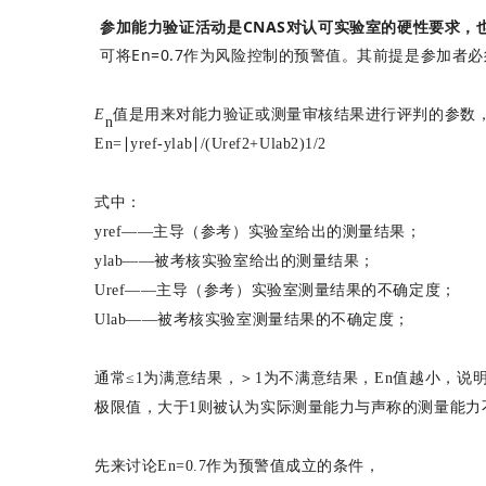
参加能力验证活动是CNAS对认可实验室的硬性要求，
可将En=0.7作为风险控制的预警值。其前提是参加
E
值是用来对能力验证或测量审核结果进行评判的参数
n
En=∣yref-ylab∣/(Uref2+Ulab2)1/2
式中：
yref——主导（参考）实验室给出的测量结果；
ylab——被考核实验室给出的测量结果；
Uref——主导（参考）实验室测量结果的不确定度；
Ulab——被考核实验室测量结果的不确定度；
通常≤1为满意结果，＞1为不满意结果，En值越小，
极限值，大于1则被认为实际测量能力与声称的测量能力
先来讨论En=0.7作为预警值成立的条件，