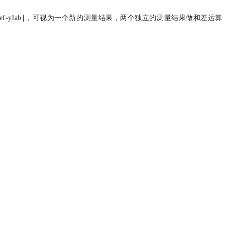
∣yref-ylab∣，可视为一个新的测量结果，两个独立的测量结果做和
时（称等精度测量），且被考核实验室结果与参考实验室结果的差
果与参考实验室结果的差值的绝对值大于其声称的不确定度，这样的结果不