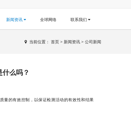
新闻资讯
全球网络
联系我们
当前位置：
首页
>
新闻资讯
>
公司新闻
是什么吗？
质量的有效控制，以保证检测活动的有效性和结果