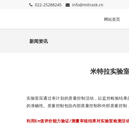
022-25288245
info@mitrask.cn
网站首页
新闻资讯
米特拉实验室
实验室应通过有计划的质量控制活动，以监控检验结果
的准确性。质量控制包括内部质量控制和外部质量控制
利用En值评价能力验证/测量审核结果对实验室检测活