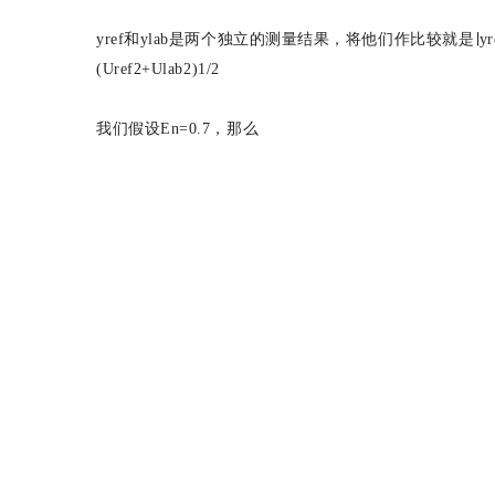
yref和ylab是两个独立的测量结果，将他们作比较就是
(Uref2+Ulab2)1/2
我们假设En=0.7，那么
∣yref-ylab∣=0.7× (Uref2+Ulab2)1/2
再假设Uref=Ulab，那么
∣yref-ylab∣=0.7×(Uref2+Ulab2)1/2=0.7×1.4U=U
因此，当被考核实验室与参考实验室的不确定度相等
En=0.7。当En＞0.7时，意味着被考核实验室结