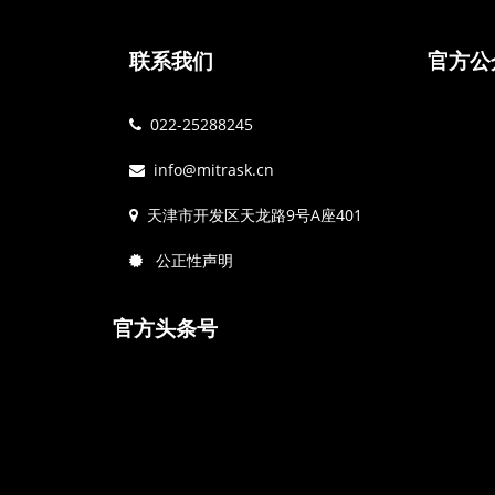
联系我们
官方公
022-25288245
info@mitrask.cn
天津市开发区天龙路9号A座401
公正性声明
官方头条号