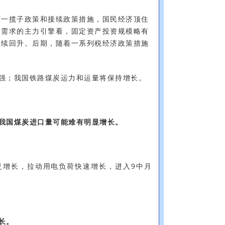
济一揽子政策和接续政策措施，国民经济顶住
炭需求的主力引擎看，固定资产投资规模略有
继续回升。后期，随着一系列税经济政策措施
强；我国铁路煤炭运力和运量将保持增长。
我国煤炭进口量可能难有明显增长。
复增长，拉动用电负荷快速增长，进入9中月
长。