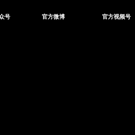
众号
官方微博
官方视频号