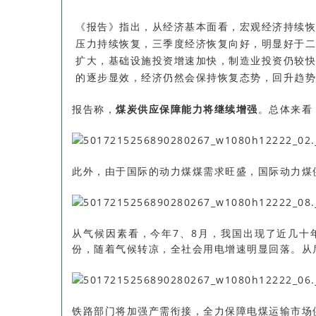
《报告》指出，从经济基本面看，宏观经济持续
压力持续恢复，三季度经济恢复向好，明显好于
扩大，基础设施投资增速加快，制造业投资仍较
的逐步显效，经济仍然会保持恢复态势，回升趋势
报告称，
煤炭供应保障能力将继续增强
。总体来看
此外，由于国际的动力煤煤需求旺盛，国际动力煤
从气候因素看，今年7、8月，我国出现了近几十
份，随着气候转凉，全社会用电增速明显回落。从
铁路部门将加强产需衔接，全力保障电煤运输市场